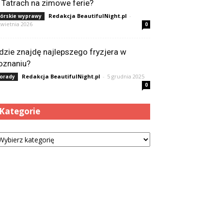
 Tatrach na zimowe ferie?
Redakcja BeautifulNight.pl
-
órskie wyprawy
kwietnia 2026
0
dzie znajdę najlepszego fryzjera w
oznaniu?
Redakcja BeautifulNight.pl
-
5 grudnia 2025
orady
0
Kategorie
tegorie