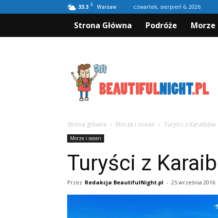
C
33.3
czwartek, sierpień 6, 2026
Warsaw
Strona Główna
Podróże
Morze 
Beautifulnight.pl
Strona główna
Morze i ocean
Turyści z Karaibów
Morze i ocean
Turyści z Karai
Przez
Redakcja BeautifulNight.pl
-
25 września 2016