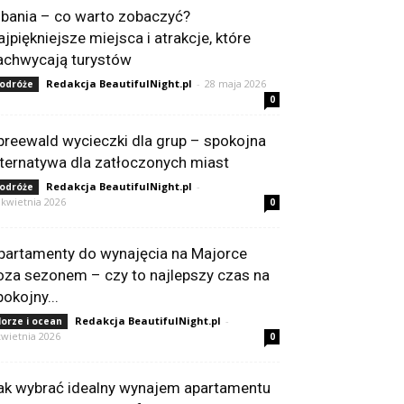
lbania – co warto zobaczyć?
ajpiękniejsze miejsca i atrakcje, które
achwycają turystów
Redakcja BeautifulNight.pl
-
28 maja 2026
odróże
0
preewald wycieczki dla grup – spokojna
lternatywa dla zatłoczonych miast
Redakcja BeautifulNight.pl
-
odróże
 kwietnia 2026
0
partamenty do wynajęcia na Majorce
oza sezonem – czy to najlepszy czas na
pokojny...
Redakcja BeautifulNight.pl
-
orze i ocean
kwietnia 2026
0
ak wybrać idealny wynajem apartamentu