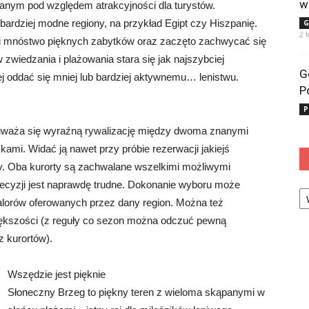
w
nianym pod względem atrakcyjności dla turystów.
bardziej modne regiony, na przykład Egipt czy Hiszpanię.
G
2 
zy i mnóstwo pięknych zabytków oraz zaczęto zachwycać się
 zwiedzania i plażowania stara się jak najszybciej
G
j oddać się mniej lub bardziej aktywnemu… lenistwu.
P
P
uważa się wyraźną rywalizację między dwoma znanymi
ami. Widać ją nawet przy próbie rezerwacji jakiejś
ży. Oba kurorty są zachwalane wszelkimi możliwymi
 decyzji jest naprawdę trudne. Dokonanie wyboru może
Ka
walorów oferowanych przez dany region. Można też
większości (z reguły co sezon można odczuć pewną
z kurortów).
Wszędzie jest pięknie
Słoneczny Brzeg to piękny teren z wieloma skąpanymi w