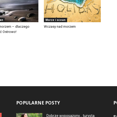
ean
Morze i ocean
morzem – dlaczego
Wczasy nad morzem
ć Ostrowo!
POPULARNE POSTY
P
Dobrze wyposażony… turysta
S