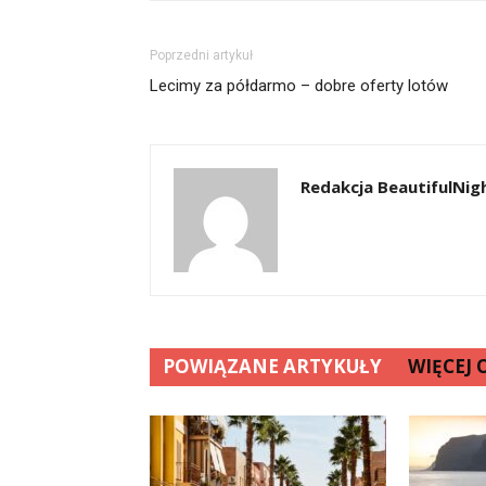
Poprzedni artykuł
Lecimy za półdarmo – dobre oferty lotów
Redakcja BeautifulNigh
POWIĄZANE ARTYKUŁY
WIĘCEJ