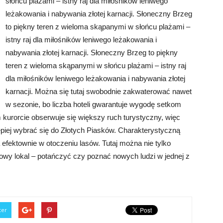
słońcu plażami – istny raj dla miłośników leniwego
leżakowania i nabywania złotej karnacji. Słoneczny Brzeg
to piękny teren z wieloma skąpanymi w słońcu plażami –
istny raj dla miłośników leniwego leżakowania i
nabywania złotej karnacji. Słoneczny Brzeg to piękny
teren z wieloma skąpanymi w słońcu plażami – istny raj
dla miłośników leniwego leżakowania i nabywania złotej
karnacji. Można się tutaj swobodnie zakwaterować nawet
w sezonie, bo liczba hoteli gwarantuje wygodę setkom
ym kurorcie obserwuje się większy ruch turystyczny, więc
epiej wybrać się do Złotych Piasków. Charakterystyczną
efektownie w otoczeniu lasów. Tutaj można nie tylko
kowy lokal – potańczyć czy poznać nowych ludzi w jednej z
ter