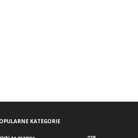
OPULARNE KATEGORIE
zlaki za granicą
228