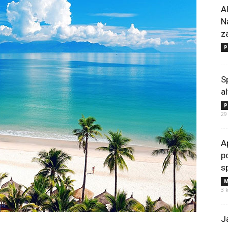
A
N
z
P
S
a
P
29
A
p
s
M
3 
J