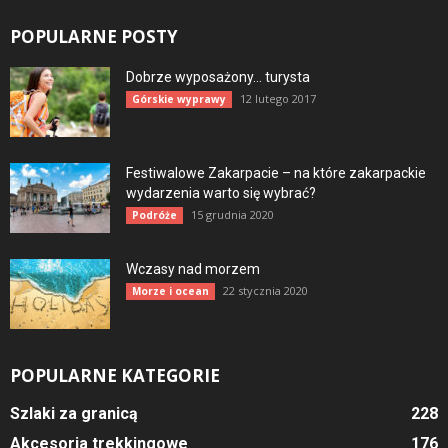
POPULARNE POSTY
Dobrze wyposażony… turysta
12 lutego 2017
Górskie wyprawy
Festiwalowe Zakarpacie – na które zakarpackie
wydarzenia warto się wybrać?
15 grudnia 2020
Podróże
Wczasy nad morzem
22 stycznia 2020
Morze i ocean
POPULARNE KATEGORIE
Szlaki za granicą
228
Akcesoria trekkingowe
176