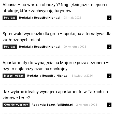
Albania – co warto zobaczyć? Najpiękniejsze miejsca i
atrakcje, które zachwycają turystów
Redakcja BeautifulNight.pl
-
28 maja 2026
Podróże
0
Spreewald wycieczki dla grup – spokojna alternatywa dla
zatłoczonych miast
Redakcja BeautifulNight.pl
-
29 kwietnia 2026
Podróże
0
Apartamenty do wynajęcia na Majorce poza sezonem –
czy to najlepszy czas na spokojny...
Redakcja BeautifulNight.pl
-
3 kwietnia 2026
Morze i ocean
0
Jak wybrać idealny wynajem apartamentu w Tatrach na
zimowe ferie?
Redakcja BeautifulNight.pl
-
2 kwietnia 2026
Górskie wyprawy
0