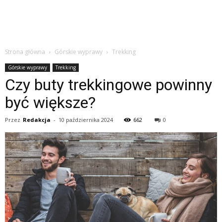
Strona główna
Górskie wyprawy
Trekking
Górskie wyprawy
Trekking
Czy buty trekkingowe powinny
być większe?
Przez
Redakcja
-
10 października 2024
662
0