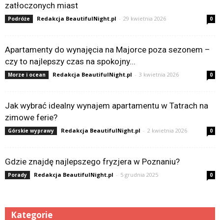
zatłoczonych miast
Redakcja BeautifulNight.pl
-
29 kwietnia 2026
Podróże
0
Apartamenty do wynajęcia na Majorce poza sezonem –
czy to najlepszy czas na spokojny...
Redakcja BeautifulNight.pl
-
3 kwietnia 2026
Morze i ocean
0
Jak wybrać idealny wynajem apartamentu w Tatrach na
zimowe ferie?
Redakcja BeautifulNight.pl
-
2 kwietnia 2026
Górskie wyprawy
0
Gdzie znajdę najlepszego fryzjera w Poznaniu?
Redakcja BeautifulNight.pl
-
5 grudnia 2025
Porady
0
Kategorie