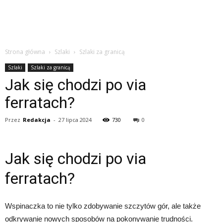
Strona główna
Szlaki
Szlaki za granicą
Szlaki
Szlaki za granicą
Jak się chodzi po via
ferratach?
Przez
Redakcja
-
27 lipca 2024
730
0
Jak się chodzi po via
ferratach?
Wspinaczka to nie tylko zdobywanie szczytów gór, ale także
odkrywanie nowych sposobów na pokonywanie trudności.