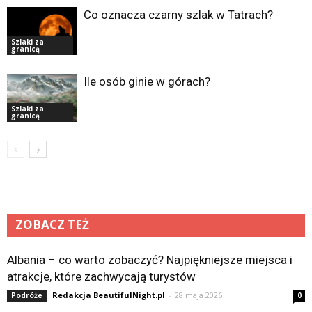
Co oznacza czarny szlak w Tatrach?
Szlaki za
granicą
Ile osób ginie w górach?
Szlaki za
granicą
ZOBACZ TEŻ
Albania – co warto zobaczyć? Najpiękniejsze miejsca i
atrakcje, które zachwycają turystów
Redakcja BeautifulNight.pl
-
28 maja 2026
Podróże
0