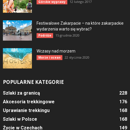
12 lutego 2017
Górskie wyprawy
Festiwalowe Zakarpacie – na które zakarpackie
wydarzenia warto się wybrać?
15 grudnia 2020
Podróże
Wczasy nad morzem
22 stycznia 2020
Morze i ocean
POPULARNE KATEGORIE
Szlaki za granicą
228
Akcesoria trekkingowe
176
Uprawianie trekkingu
168
Szlaki w Polsce
168
Życie w Czechach
149