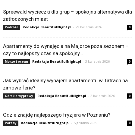
Spreewald wycieczki dla grup – spokojna alternatywa dla
zatłoczonych miast
Redakcja BeautifulNight.pl
-
29 kwietnia 2026
Podróże
0
Apartamenty do wynajęcia na Majorce poza sezonem –
czy to najlepszy czas na spokojny...
Redakcja BeautifulNight.pl
-
3 kwietnia 2026
Morze i ocean
0
Jak wybrać idealny wynajem apartamentu w Tatrach na
zimowe ferie?
Redakcja BeautifulNight.pl
-
2 kwietnia 2026
Górskie wyprawy
0
Gdzie znajdę najlepszego fryzjera w Poznaniu?
Redakcja BeautifulNight.pl
-
5 grudnia 2025
Porady
0