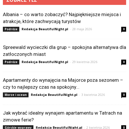
Albania – co warto zobaczyć? Najpiękniejsze miejsca i
atrakcje, które zachwycają turystów
Redakcja BeautifulNight.pl
-
28 maja 2026
Podróże
0
Spreewald wycieczki dla grup – spokojna alternatywa dla
zatłoczonych miast
Redakcja BeautifulNight.pl
-
29 kwietnia 2026
Podróże
0
Apartamenty do wynajęcia na Majorce poza sezonem –
czy to najlepszy czas na spokojny...
Redakcja BeautifulNight.pl
-
3 kwietnia 2026
Morze i ocean
0
Jak wybrać idealny wynajem apartamentu w Tatrach na
zimowe ferie?
Redakcja BeautifulNight.pl
-
2 kwietnia 2026
Górskie wyprawy
0