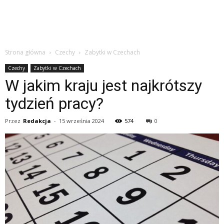
Strona główna
Czechy
Zabytki w Czechach
Czechy
Zabytki w Czechach
W jakim kraju jest najkrótszy
tydzień pracy?
Przez
Redakcja
-
15 września 2024
574
0