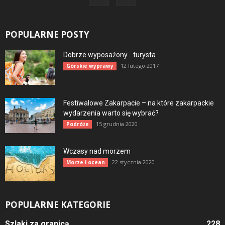
POPULARNE POSTY
Dobrze wyposażony… turysta
12 lutego 2017
Górskie wyprawy
Festiwalowe Zakarpacie – na które zakarpackie
wydarzenia warto się wybrać?
15 grudnia 2020
Podróże
Wczasy nad morzem
22 stycznia 2020
Morze i ocean
POPULARNE KATEGORIE
Szlaki za granicą
228