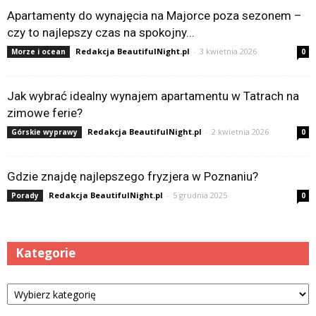
Apartamenty do wynajęcia na Majorce poza sezonem –
czy to najlepszy czas na spokojny...
Redakcja BeautifulNight.pl
-
3 kwietnia 2026
Morze i ocean
0
Jak wybrać idealny wynajem apartamentu w Tatrach na
zimowe ferie?
Redakcja BeautifulNight.pl
-
2 kwietnia 2026
Górskie wyprawy
0
Gdzie znajdę najlepszego fryzjera w Poznaniu?
Redakcja BeautifulNight.pl
-
5 grudnia 2025
Porady
0
Kategorie
Kategorie