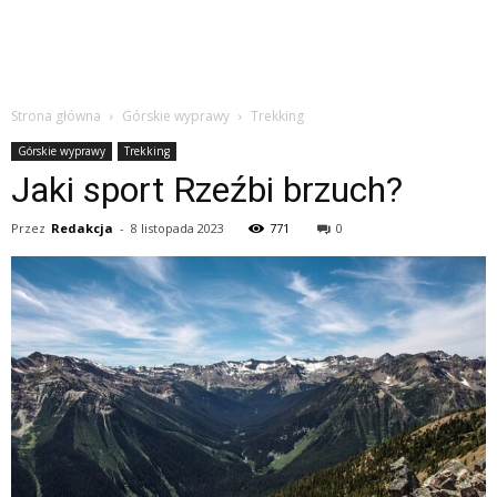
Strona główna
Górskie wyprawy
Trekking
Górskie wyprawy
Trekking
Jaki sport Rzeźbi brzuch?
Przez
Redakcja
-
8 listopada 2023
771
0