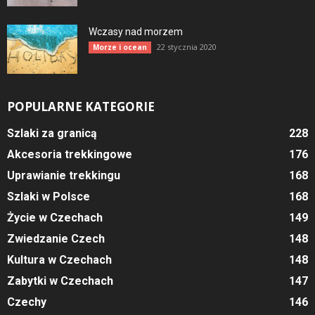
Wczasy nad morzem
22 stycznia 2020
Morze i ocean
POPULARNE KATEGORIE
Szlaki za granicą
228
Akcesoria trekkingowe
176
Uprawianie trekkingu
168
Szlaki w Polsce
168
Życie w Czechach
149
Zwiedzanie Czech
148
Kultura w Czechach
148
Zabytki w Czechach
147
Czechy
146