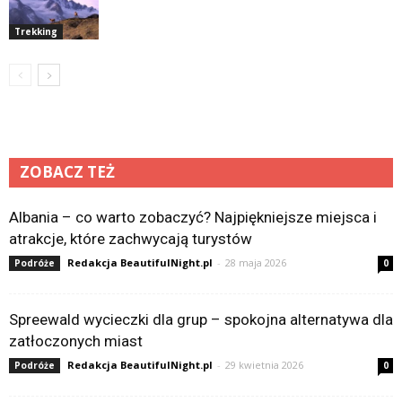
Trekking
ZOBACZ TEŻ
Albania – co warto zobaczyć? Najpiękniejsze miejsca i
atrakcje, które zachwycają turystów
Redakcja BeautifulNight.pl
-
28 maja 2026
Podróże
0
Spreewald wycieczki dla grup – spokojna alternatywa dla
zatłoczonych miast
Redakcja BeautifulNight.pl
-
29 kwietnia 2026
Podróże
0