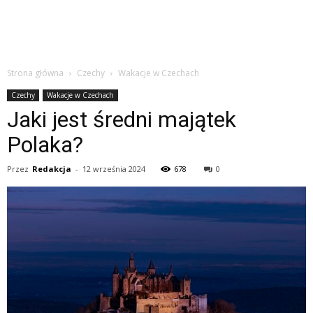
Strona główna
Czechy
Wakacje w Czechach
Czechy
Wakacje w Czechach
Jaki jest średni majątek
Polaka?
Przez
Redakcja
-
12 września 2024
678
0