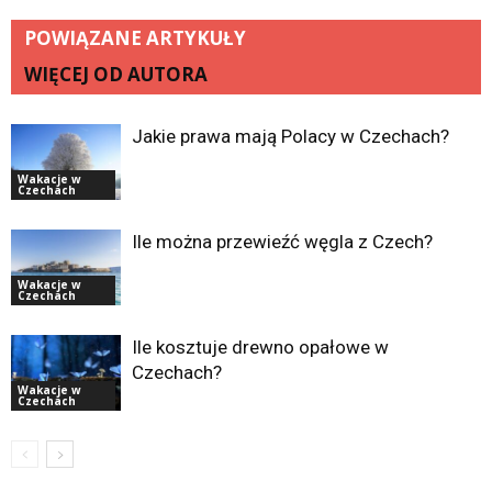
POWIĄZANE ARTYKUŁY
WIĘCEJ OD AUTORA
Jakie prawa mają Polacy w Czechach?
Wakacje w
Czechach
Ile można przewieźć węgla z Czech?
Wakacje w
Czechach
Ile kosztuje drewno opałowe w
Czechach?
Wakacje w
Czechach