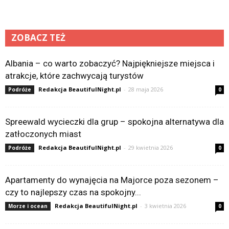
ZOBACZ TEŻ
Albania – co warto zobaczyć? Najpiękniejsze miejsca i
atrakcje, które zachwycają turystów
Redakcja BeautifulNight.pl
-
28 maja 2026
Podróże
0
Spreewald wycieczki dla grup – spokojna alternatywa dla
zatłoczonych miast
Redakcja BeautifulNight.pl
-
29 kwietnia 2026
Podróże
0
Apartamenty do wynajęcia na Majorce poza sezonem –
czy to najlepszy czas na spokojny...
Redakcja BeautifulNight.pl
-
3 kwietnia 2026
Morze i ocean
0