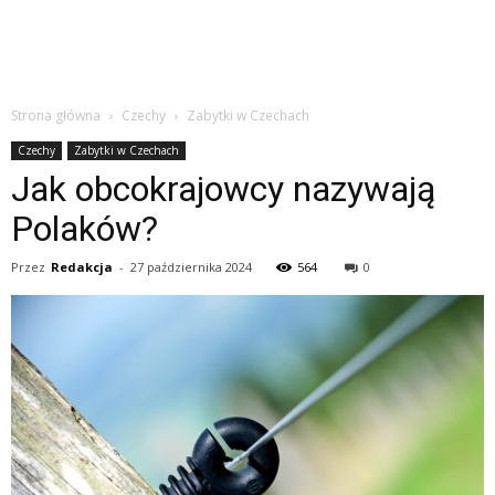
Strona główna
Czechy
Zabytki w Czechach
Czechy
Zabytki w Czechach
Jak obcokrajowcy nazywają
Polaków?
Przez
Redakcja
-
27 października 2024
564
0