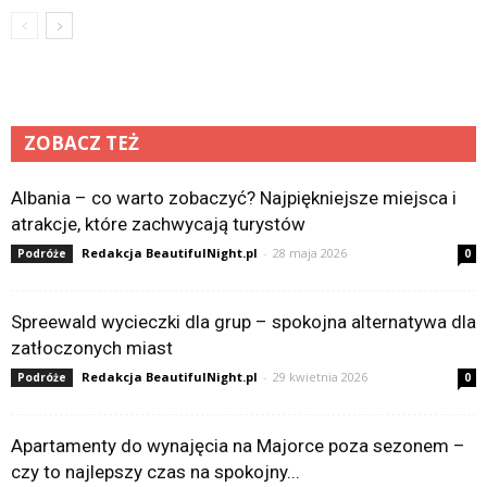
ZOBACZ TEŻ
Albania – co warto zobaczyć? Najpiękniejsze miejsca i
atrakcje, które zachwycają turystów
Redakcja BeautifulNight.pl
-
28 maja 2026
Podróże
0
Spreewald wycieczki dla grup – spokojna alternatywa dla
zatłoczonych miast
Redakcja BeautifulNight.pl
-
29 kwietnia 2026
Podróże
0
Apartamenty do wynajęcia na Majorce poza sezonem –
czy to najlepszy czas na spokojny...