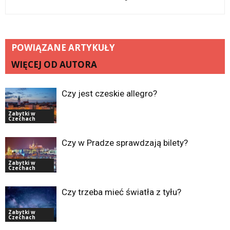
POWIĄZANE ARTYKUŁY
WIĘCEJ OD AUTORA
Czy jest czeskie allegro?
Zabytki w
Czechach
Czy w Pradze sprawdzają bilety?
Zabytki w
Czechach
Czy trzeba mieć światła z tyłu?
Zabytki w
Czechach