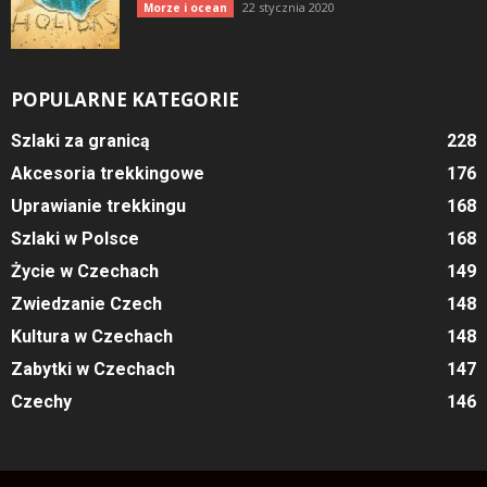
22 stycznia 2020
Morze i ocean
POPULARNE KATEGORIE
Szlaki za granicą
228
Akcesoria trekkingowe
176
Uprawianie trekkingu
168
Szlaki w Polsce
168
Życie w Czechach
149
Zwiedzanie Czech
148
Kultura w Czechach
148
Zabytki w Czechach
147
Czechy
146