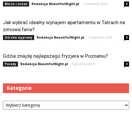
Redakcja BeautifulNight.pl
-
3 kwietnia 2026
Morze i ocean
0
Jak wybrać idealny wynajem apartamentu w Tatrach na
zimowe ferie?
Redakcja BeautifulNight.pl
-
2 kwietnia 2026
Górskie wyprawy
0
Gdzie znajdę najlepszego fryzjera w Poznaniu?
Redakcja BeautifulNight.pl
-
5 grudnia 2025
Porady
0
Kategorie
Kategorie