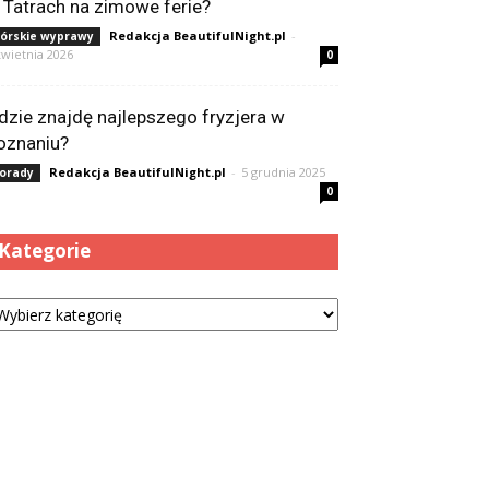
 Tatrach na zimowe ferie?
Redakcja BeautifulNight.pl
-
órskie wyprawy
kwietnia 2026
0
dzie znajdę najlepszego fryzjera w
oznaniu?
Redakcja BeautifulNight.pl
-
5 grudnia 2025
orady
0
Kategorie
tegorie