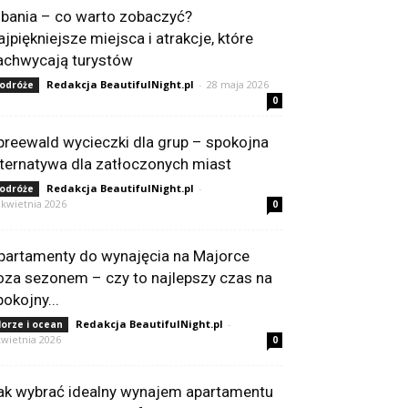
lbania – co warto zobaczyć?
ajpiękniejsze miejsca i atrakcje, które
achwycają turystów
Redakcja BeautifulNight.pl
-
28 maja 2026
odróże
0
preewald wycieczki dla grup – spokojna
lternatywa dla zatłoczonych miast
Redakcja BeautifulNight.pl
-
odróże
 kwietnia 2026
0
partamenty do wynajęcia na Majorce
oza sezonem – czy to najlepszy czas na
pokojny...
Redakcja BeautifulNight.pl
-
orze i ocean
kwietnia 2026
0
ak wybrać idealny wynajem apartamentu