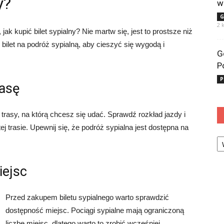
y?
w
G
2 
ak kupić bilet sypialny? Nie martw się, jest to prostsze niż
bilet na podróż sypialną, aby cieszyć się wygodą i
G
P
P
rasę
trasy, na którą chcesz się udać. Sprawdź rozkład jazdy i
ej trasie. Upewnij się, że podróż sypialna jest dostępna na
Ka
iejsc
Przed zakupem biletu sypialnego warto sprawdzić
dostępność miejsc. Pociągi sypialne mają ograniczoną
liczbę miejsc, dlatego warto to zrobić wcześniej.