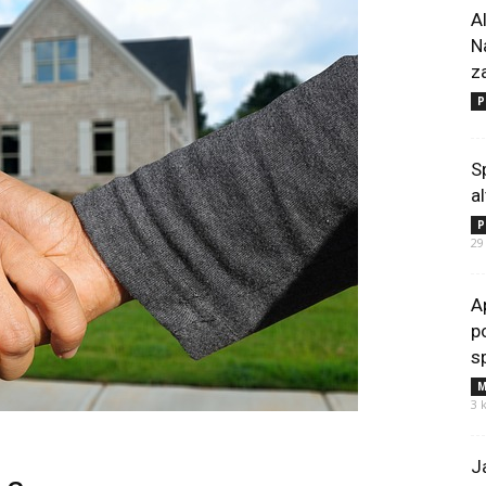
A
N
z
P
S
a
P
29
A
p
s
M
3 
J