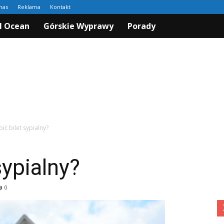
nas
Reklama
Kontakt
I Ocean
Górskie Wyprawy
Porady
pić bilet sypialny?
sypialny?
0