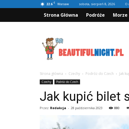
C
22.6
sobota, sierpień 8, 2026
O 
Warsaw
Strona Główna
Podróże
Morze 
Beautifulnight.pl
Strona główna
Czechy
Podróż do Czech
Jak ku
Czechy
Podróż do Czech
Jak kupić bilet 
Przez
Redakcja
-
28 października 2023
880