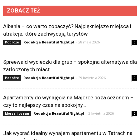
ZOBACZ TEŻ
Albania – co warto zobaczyć? Najpiękniejsze miejsca i
atrakcje, które zachwycają turystów
Redakcja BeautifulNight.pl
-
28 maja 2026
Podróże
0
Spreewald wycieczki dla grup – spokojna alternatywa dla
zatłoczonych miast
Redakcja BeautifulNight.pl
-
29 kwietnia 2026
Podróże
0
Apartamenty do wynajęcia na Majorce poza sezonem –
czy to najlepszy czas na spokojny...
Redakcja BeautifulNight.pl
-
3 kwietnia 2026
Morze i ocean
0
Jak wybrać idealny wynajem apartamentu w Tatrach na