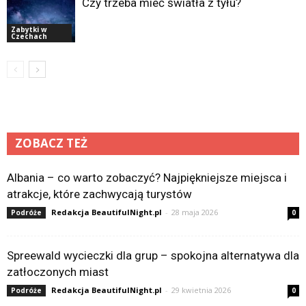
Czy trzeba mieć światła z tyłu?
Zabytki w
Czechach
ZOBACZ TEŻ
Albania – co warto zobaczyć? Najpiękniejsze miejsca i
atrakcje, które zachwycają turystów
Redakcja BeautifulNight.pl
-
28 maja 2026
Podróże
0
Spreewald wycieczki dla grup – spokojna alternatywa dla
zatłoczonych miast
Redakcja BeautifulNight.pl
-
29 kwietnia 2026
Podróże
0