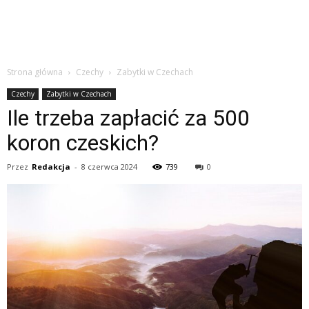
Strona główna
Czechy
Zabytki w Czechach
Czechy
Zabytki w Czechach
Ile trzeba zapłacić za 500
koron czeskich?
Przez
Redakcja
-
8 czerwca 2024
739
0