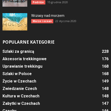
15 grudnia 2020
Podróże
Wczasy nad morzem
22 stycznia 2020
Morze i ocean
POPULARNE KATEGORIE
Szlaki za granicą
228
Akcesoria trekkingowe
176
Uprawianie trekkingu
168
Szlaki w Polsce
168
Życie w Czechach
149
Zwiedzanie Czech
148
Kultura w Czechach
148
Zabytki w Czechach
147
Czechy
146