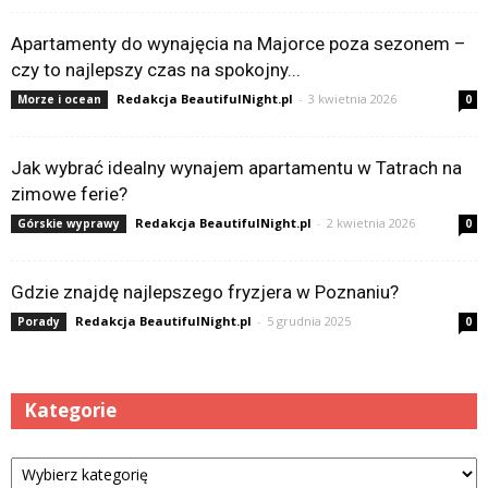
Apartamenty do wynajęcia na Majorce poza sezonem –
czy to najlepszy czas na spokojny...
Redakcja BeautifulNight.pl
-
3 kwietnia 2026
Morze i ocean
0
Jak wybrać idealny wynajem apartamentu w Tatrach na
zimowe ferie?
Redakcja BeautifulNight.pl
-
2 kwietnia 2026
Górskie wyprawy
0
Gdzie znajdę najlepszego fryzjera w Poznaniu?
Redakcja BeautifulNight.pl
-
5 grudnia 2025
Porady
0
Kategorie
Kategorie