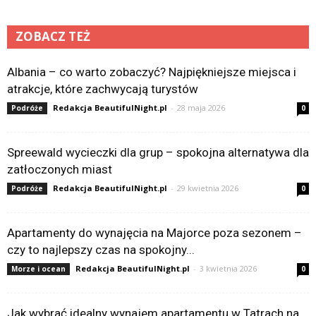
ZOBACZ TEŻ
Albania – co warto zobaczyć? Najpiękniejsze miejsca i
atrakcje, które zachwycają turystów
Redakcja BeautifulNight.pl
-
28 maja 2026
Podróże
0
Spreewald wycieczki dla grup – spokojna alternatywa dla
zatłoczonych miast
Redakcja BeautifulNight.pl
-
29 kwietnia 2026
Podróże
0
Apartamenty do wynajęcia na Majorce poza sezonem –
czy to najlepszy czas na spokojny...
Redakcja BeautifulNight.pl
-
3 kwietnia 2026
Morze i ocean
0
Jak wybrać idealny wynajem apartamentu w Tatrach na