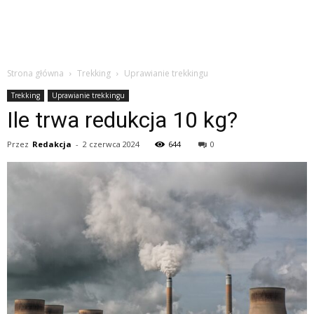
Strona główna
Trekking
Uprawianie trekkingu
Trekking
Uprawianie trekkingu
Ile trwa redukcja 10 kg?
Przez
Redakcja
-
2 czerwca 2024
644
0