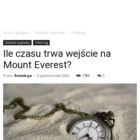
Strona główna
Górskie wyprawy
Trekking
Górskie wyprawy
Trekking
Ile czasu trwa wejście na
Mount Everest?
Przez
Redakcja
-
3 października 2023
1783
0