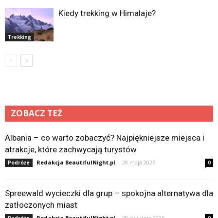
Kiedy trekking w Himalaje?
Trekking
ZOBACZ TEŻ
Albania – co warto zobaczyć? Najpiękniejsze miejsca i
atrakcje, które zachwycają turystów
Redakcja BeautifulNight.pl
-
28 maja 2026
Podróże
0
Spreewald wycieczki dla grup – spokojna alternatywa dla
zatłoczonych miast
Redakcja BeautifulNight.pl
-
29 kwietnia 2026