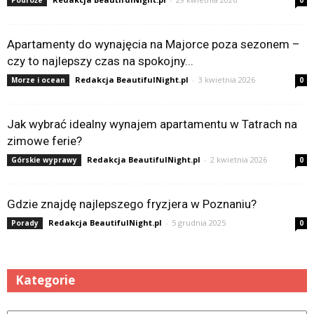
Podróże
0
Apartamenty do wynajęcia na Majorce poza sezonem –
czy to najlepszy czas na spokojny...
Redakcja BeautifulNight.pl
-
3 kwietnia 2026
Morze i ocean
0
Jak wybrać idealny wynajem apartamentu w Tatrach na
zimowe ferie?
Redakcja BeautifulNight.pl
-
2 kwietnia 2026
Górskie wyprawy
0
Gdzie znajdę najlepszego fryzjera w Poznaniu?
Redakcja BeautifulNight.pl
-
5 grudnia 2025
Porady
0
Kategorie
Kategorie