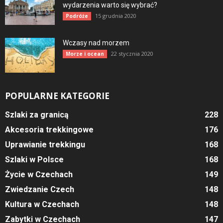
wydarzenia warto się wybrać?
15 grudnia 2020
Podróże
Wczasy nad morzem
22 stycznia 2020
Morze i ocean
POPULARNE KATEGORIE
Szlaki za granicą
228
Akcesoria trekkingowe
176
Uprawianie trekkingu
168
Szlaki w Polsce
168
Życie w Czechach
149
Zwiedzanie Czech
148
Kultura w Czechach
148
Zabytki w Czechach
147