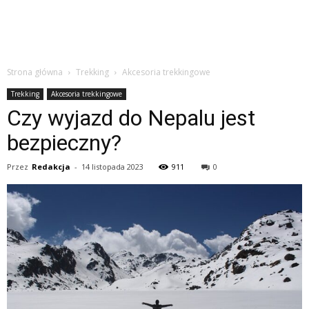
Strona główna
Trekking
Akcesoria trekkingowe
Trekking
Akcesoria trekkingowe
Czy wyjazd do Nepalu jest
bezpieczny?
Przez
Redakcja
-
14 listopada 2023
911
0