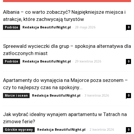
Albania – co warto zobaczyć? Najpiękniejsze miejsca i
atrakcje, które zachwycają turystów
Redakcja BeautifulNight.pl
-
28 maja 2026
Podróże
0
Spreewald wycieczki dla grup – spokojna alternatywa dla
zatłoczonych miast
Redakcja BeautifulNight.pl
-
29 kwietnia 2026
Podróże
0
Apartamenty do wynajęcia na Majorce poza sezonem –
czy to najlepszy czas na spokojny...
Redakcja BeautifulNight.pl
-
3 kwietnia 2026
Morze i ocean
0
Jak wybrać idealny wynajem apartamentu w Tatrach na
zimowe ferie?
Redakcja BeautifulNight.pl
-
2 kwietnia 2026
Górskie wyprawy
0