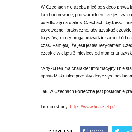
W Czechach nie trzeba mieć polskiego prawa j
tam honorowane, pod warunkiem, że jest ważne
osiedlić się na stałe w Czechach, będziesz mu
teoretyczne i praktyczne, aby uzyskać czeskie 
turystów, którzy mogą prowadzić samochód na
czas. Pamiętaj, że jeśli jesteś rezydentem Cz
czeskie w ciągu 3 miesięcy od momentu uzyska
*Artykuł ten ma charakter informacyjny i nie 
sprawdź aktualne przepisy dotyczące posiadani
Tak, w Czechach konieczne jest posiadanie pra
Link do strony:
https://www.headset.pl/
PODZIEL SIĘ
Facebook
Twit