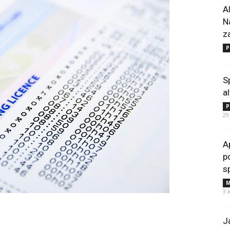
A
N
z
P
S
a
P
29
A
p
s
M
3 
J