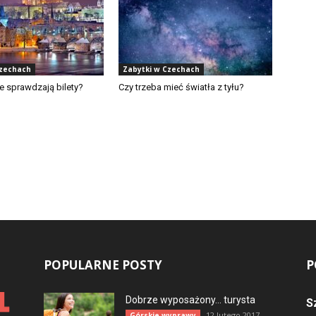
Czechach
Zabytki w Czechach
e sprawdzają bilety?
Czy trzeba mieć światła z tyłu?
POPULARNE POSTY
P
Dobrze wyposażony… turysta
S
12 lutego 2017
Górskie wyprawy