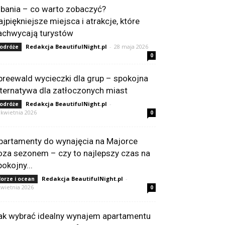
lbania – co warto zobaczyć?
ajpiękniejsze miejsca i atrakcje, które
achwycają turystów
Redakcja BeautifulNight.pl
-
28 maja 2026
odróże
0
preewald wycieczki dla grup – spokojna
lternatywa dla zatłoczonych miast
Redakcja BeautifulNight.pl
-
odróże
 kwietnia 2026
0
partamenty do wynajęcia na Majorce
oza sezonem – czy to najlepszy czas na
pokojny...
Redakcja BeautifulNight.pl
-
orze i ocean
kwietnia 2026
0
ak wybrać idealny wynajem apartamentu