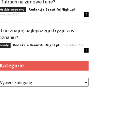
 Tatrach na zimowe ferie?
Redakcja BeautifulNight.pl
-
órskie wyprawy
kwietnia 2026
0
dzie znajdę najlepszego fryzjera w
oznaniu?
Redakcja BeautifulNight.pl
-
5 grudnia 2025
orady
0
Kategorie
tegorie