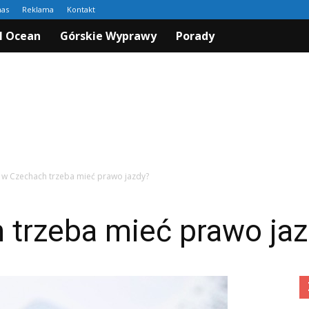
nas
Reklama
Kontakt
I Ocean
Górskie Wyprawy
Porady
 w Czechach trzeba mieć prawo jazdy?
 trzeba mieć prawo ja