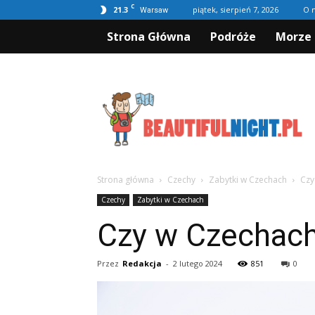
C
21.3
piątek, sierpień 7, 2026
O 
Warsaw
Strona Główna
Podróże
Morze 
Beautifulnight.pl
Strona główna
Czechy
Zabytki w Czechach
Czy
Czechy
Zabytki w Czechach
Czy w Czechach
Przez
Redakcja
-
2 lutego 2024
851
0