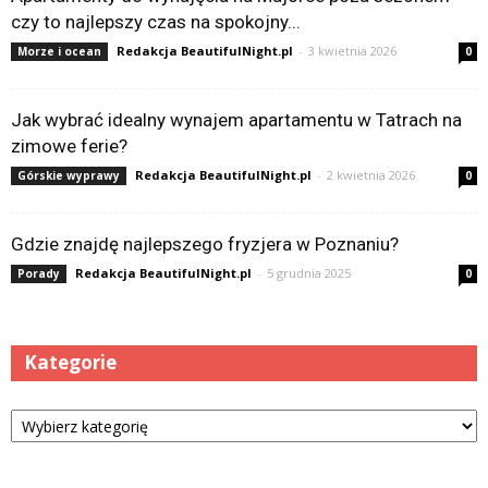
czy to najlepszy czas na spokojny...
Redakcja BeautifulNight.pl
-
3 kwietnia 2026
Morze i ocean
0
Jak wybrać idealny wynajem apartamentu w Tatrach na
zimowe ferie?
Redakcja BeautifulNight.pl
-
2 kwietnia 2026
Górskie wyprawy
0
Gdzie znajdę najlepszego fryzjera w Poznaniu?
Redakcja BeautifulNight.pl
-
5 grudnia 2025
Porady
0
Kategorie
Kategorie