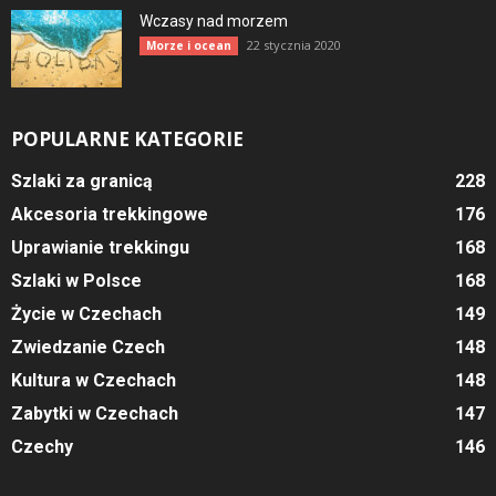
Wczasy nad morzem
22 stycznia 2020
Morze i ocean
POPULARNE KATEGORIE
Szlaki za granicą
228
Akcesoria trekkingowe
176
Uprawianie trekkingu
168
Szlaki w Polsce
168
Życie w Czechach
149
Zwiedzanie Czech
148
Kultura w Czechach
148
Zabytki w Czechach
147
Czechy
146