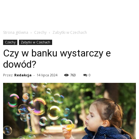
Strona główna
Czechy
Zabytki w Czechach
Czechy
Zabytki w Czechach
Czy w banku wystarczy e
dowód?
Przez
Redakcja
-
14 lipca 2024
763
0