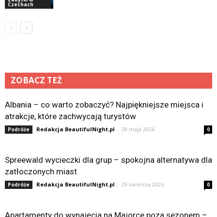
Czechach
ZOBACZ TEŻ
Albania – co warto zobaczyć? Najpiękniejsze miejsca i
atrakcje, które zachwycają turystów
Redakcja BeautifulNight.pl
-
28 maja 2026
Podróże
0
Spreewald wycieczki dla grup – spokojna alternatywa dla
zatłoczonych miast
Redakcja BeautifulNight.pl
-
29 kwietnia 2026
Podróże
0
Apartamenty do wynajęcia na Majorce poza sezonem –