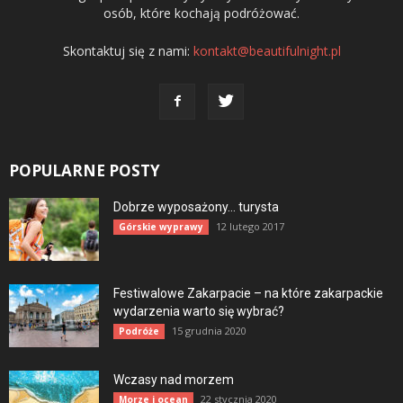
osób, które kochają podróżować.
Skontaktuj się z nami:
kontakt@beautifulnight.pl
POPULARNE POSTY
Dobrze wyposażony… turysta
12 lutego 2017
Górskie wyprawy
Festiwalowe Zakarpacie – na które zakarpackie
wydarzenia warto się wybrać?
15 grudnia 2020
Podróże
Wczasy nad morzem
22 stycznia 2020
Morze i ocean