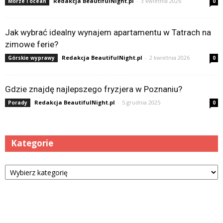
Redakcja BeautifulNight.pl
-
3 kwietnia 2026
Morze i ocean
0
Jak wybrać idealny wynajem apartamentu w Tatrach na
zimowe ferie?
Redakcja BeautifulNight.pl
-
2 kwietnia 2026
Górskie wyprawy
0
Gdzie znajdę najlepszego fryzjera w Poznaniu?
Redakcja BeautifulNight.pl
-
5 grudnia 2025
Porady
0
Kategorie
Kategorie