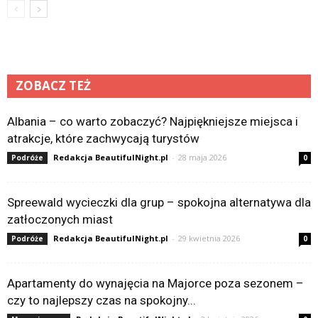
ZOBACZ TEŻ
Albania – co warto zobaczyć? Najpiękniejsze miejsca i
atrakcje, które zachwycają turystów
Redakcja BeautifulNight.pl
-
28 maja 2026
Podróże
0
Spreewald wycieczki dla grup – spokojna alternatywa dla
zatłoczonych miast
Redakcja BeautifulNight.pl
-
29 kwietnia 2026
Podróże
0
Apartamenty do wynajęcia na Majorce poza sezonem –
czy to najlepszy czas na spokojny...