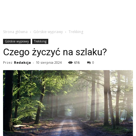
Strona główna
Górskie wyprawy
Trekking
Górskie wyprawy
Trekking
Czego życzyć na szlaku?
Przez
Redakcja
-
10 sierpnia 2024
616
0