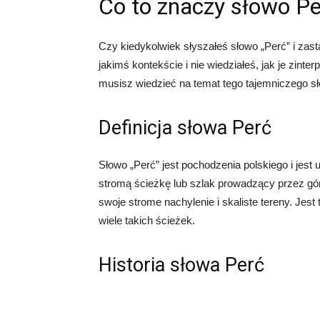
Co to znaczy słowo P
Czy kiedykolwiek słyszałeś słowo „Perć” i zas
jakimś kontekście i nie wiedziałeś, jak je zint
musisz wiedzieć na temat tego tajemniczego s
Definicja słowa Perć
Słowo „Perć” jest pochodzenia polskiego i je
stromą ścieżkę lub szlak prowadzący przez gór
swoje strome nachylenie i skaliste tereny. Jest
wiele takich ścieżek.
Historia słowa Perć