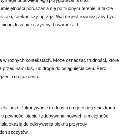
 i wymaga odpowiedniego przygotowania oraz
iejętności poruszania się po trudnym terenie, a także
ak raki, czekan czy uprząż. Ważne jest również, aby być
inaczki w niekorzystnych warunkach.
ra w różnych kontekstach. Może oznaczać trudności, które
 przed nami los, lub drogę do osiągnięcia celu. Perć
dążeniu do sukcesu.
ielu ludzi. Pokonywanie trudności na górskich ścieżkach
u pewności siebie i zdobywaniu nowych umiejętności.
łą okazją do odkrywania piękna przyrody i
ich szczytów.