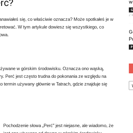
erć?
w
G
2 
tanawiałeś się, co właściwie oznacza? Może spotkałeś je w
erpretować. W tym artykule dowiesz się wszystkiego, co
G
łowa.
P
P
st używane w górskim środowisku. Oznacza ono wąską,
y. Perć jest często trudna do pokonania ze względu na
Ka
 to termin używany głównie w Tatrach, gdzie znajduje się
Pochodzenie słowa „Perć” jest niejasne, ale wiadomo, że