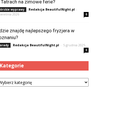
 Tatrach na zimowe ferie?
Redakcja BeautifulNight.pl
-
órskie wyprawy
kwietnia 2026
0
dzie znajdę najlepszego fryzjera w
oznaniu?
Redakcja BeautifulNight.pl
-
5 grudnia 2025
orady
0
Kategorie
tegorie