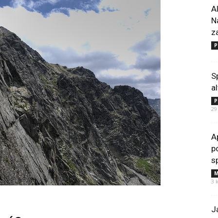
A
N
z
P
S
a
P
29
A
p
s
M
3 
J