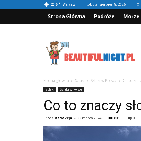
C
22.6
sobota, sierpień 8, 2026
O 
Warsaw
Strona Główna
Podróże
Morze 
Beautifulnight.pl
Strona główna
Szlaki
Szlaki w Polsce
Co to zna
Szlaki
Szlaki w Polsce
Co to znaczy s
Przez
Redakcja
-
22 marca 2024
801
0