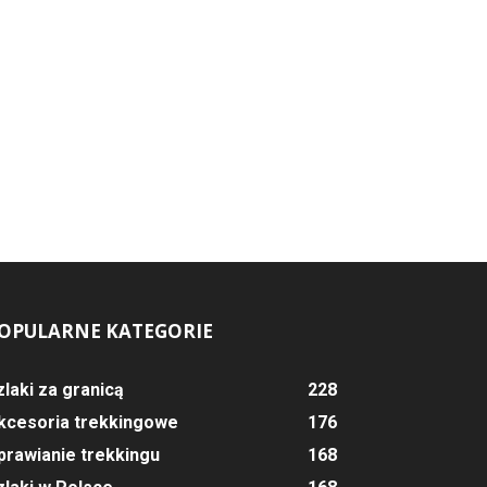
OPULARNE KATEGORIE
zlaki za granicą
228
kcesoria trekkingowe
176
prawianie trekkingu
168