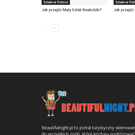
Szlaki w Polsce
Szlaki w Po
Jak przejść Mały Szlak Beskidzki?
Jak przejść 
Beautifulnight.pl to portal turystyczny skierowa
do wszystkich osób, które kochają podróżować