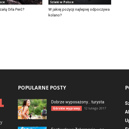
lsce
Szlaki w Polsce
całą Orla Perć?
W jakiej pozycji najlepiej odpoczywa
kolano?
POPULARNE POSTY
P
Dobrze wyposażony… turysta
S
12 lutego 2017
Górskie wyprawy
A
U
ny
.