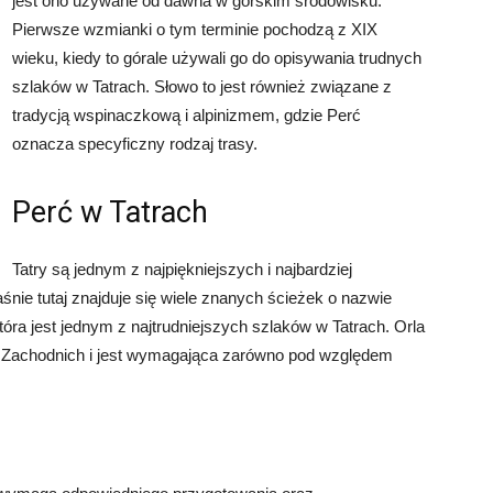
jest ono używane od dawna w górskim środowisku.
Pierwsze wzmianki o tym terminie pochodzą z XIX
wieku, kiedy to górale używali go do opisywania trudnych
szlaków w Tatrach. Słowo to jest również związane z
tradycją wspinaczkową i alpinizmem, gdzie Perć
oznacza specyficzny rodzaj trasy.
Perć w Tatrach
Tatry są jednym z najpiękniejszych i najbardziej
ie tutaj znajduje się wiele znanych ścieżek o nazwie
która jest jednym z najtrudniejszych szlaków w Tatrach. Orla
tr Zachodnich i jest wymagająca zarówno pod względem