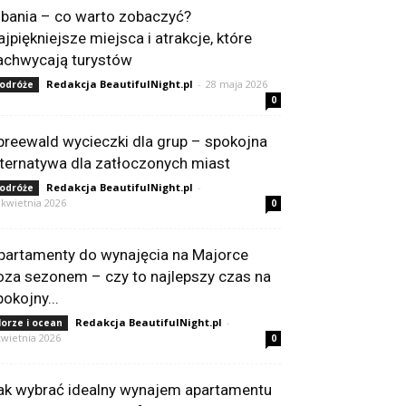
lbania – co warto zobaczyć?
ajpiękniejsze miejsca i atrakcje, które
achwycają turystów
Redakcja BeautifulNight.pl
-
28 maja 2026
odróże
0
preewald wycieczki dla grup – spokojna
lternatywa dla zatłoczonych miast
Redakcja BeautifulNight.pl
-
odróże
 kwietnia 2026
0
partamenty do wynajęcia na Majorce
oza sezonem – czy to najlepszy czas na
pokojny...
Redakcja BeautifulNight.pl
-
orze i ocean
kwietnia 2026
0
ak wybrać idealny wynajem apartamentu