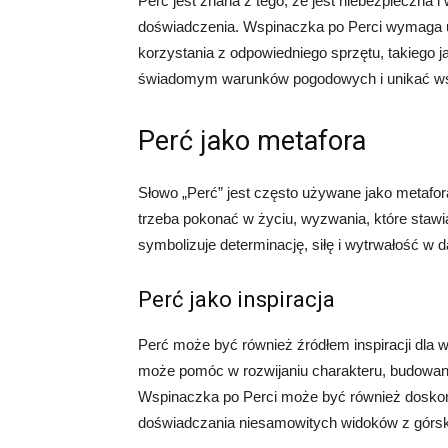
Perć jest znana z tego, że jest niebezpieczna
doświadczenia. Wspinaczka po Perci wymaga um
korzystania z odpowiedniego sprzętu, takiego j
świadomym warunków pogodowych i unikać wsp
Perć jako metafora
Słowo „Perć” jest często używane jako metafo
trzeba pokonać w życiu, wyzwania, które stawia
symbolizuje determinację, siłę i wytrwałość w 
Perć jako inspiracja
Perć może być również źródłem inspiracji dla w
może pomóc w rozwijaniu charakteru, budowani
Wspinaczka po Perci może być również doskona
doświadczania niesamowitych widoków z górsk