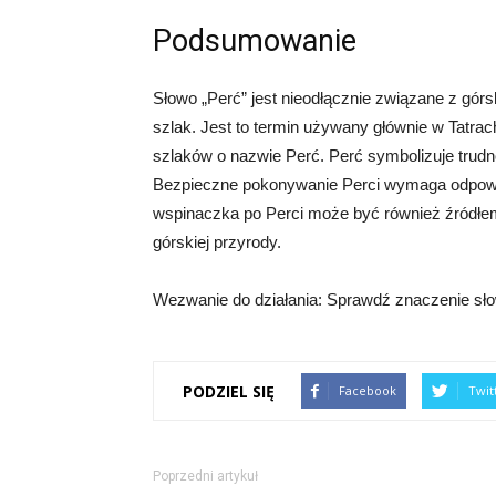
Podsumowanie
Słowo „Perć” jest nieodłącznie związane z gór
szlak. Jest to termin używany głównie w Tatrac
szlaków o nazwie Perć. Perć symbolizuje trudn
Bezpieczne pokonywanie Perci wymaga odpowi
wspinaczka po Perci może być również źródłem 
górskiej przyrody.
Wezwanie do działania: Sprawdź znaczenie słow
PODZIEL SIĘ
Facebook
Twit
Poprzedni artykuł