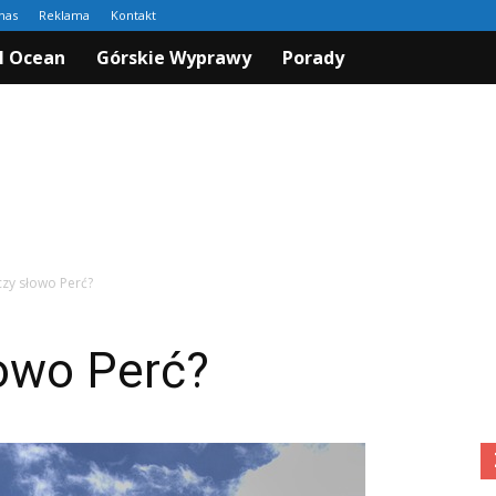
nas
Reklama
Kontakt
I Ocean
Górskie Wyprawy
Porady
czy słowo Perć?
łowo Perć?