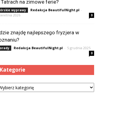
 Tatrach na zimowe ferie?
Redakcja BeautifulNight.pl
-
órskie wyprawy
kwietnia 2026
0
dzie znajdę najlepszego fryzjera w
oznaniu?
Redakcja BeautifulNight.pl
-
5 grudnia 2025
orady
0
Kategorie
tegorie