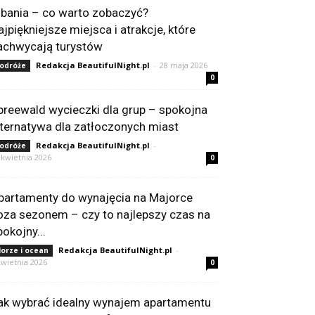
lbania – co warto zobaczyć?
ajpiękniejsze miejsca i atrakcje, które
achwycają turystów
Redakcja BeautifulNight.pl
-
28 maja 2026
odróże
0
preewald wycieczki dla grup – spokojna
lternatywa dla zatłoczonych miast
Redakcja BeautifulNight.pl
-
odróże
 kwietnia 2026
0
partamenty do wynajęcia na Majorce
oza sezonem – czy to najlepszy czas na
pokojny...
Redakcja BeautifulNight.pl
-
orze i ocean
kwietnia 2026
0
ak wybrać idealny wynajem apartamentu