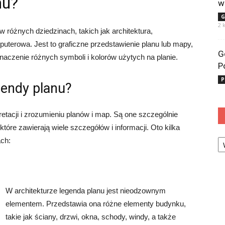
nu?
w
G
2 
 różnych dziedzinach, takich jak architektura,
mputerowa. Jest to graficzne przedstawienie planu lub mapy,
G
znaczenie różnych symboli i kolorów użytych na planie.
P
P
gendy planu?
etacji i zrozumieniu planów i map. Są one szczególnie
re zawierają wiele szczegółów i informacji. Oto kilka
Ka
ch:
W architekturze legenda planu jest nieodzownym
elementem. Przedstawia ona różne elementy budynku,
takie jak ściany, drzwi, okna, schody, windy, a także