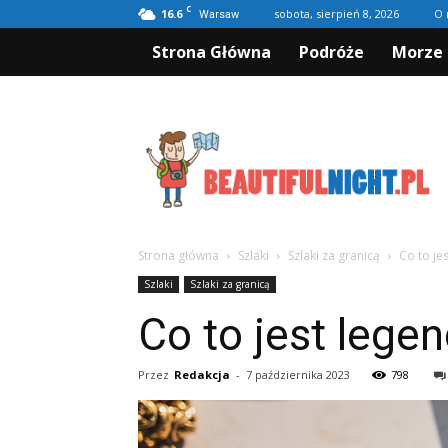
C
16.6
sobota, sierpień 8, 2026
O 
Warsaw
Strona Główna
Podróże
Morze 
Beautifulnight.pl
Strona główna
Szlaki
Szlaki za granicą
Co to je
Szlaki
Szlaki za granicą
Co to jest lege
Przez
Redakcja
-
7 października 2023
798