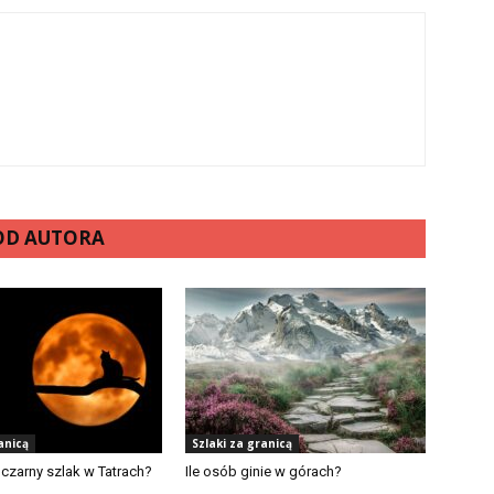
 OD AUTORA
anicą
Szlaki za granicą
czarny szlak w Tatrach?
Ile osób ginie w górach?