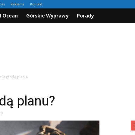
nas
Reklama
Kontakt
I Ocean
Górskie Wyprawy
Porady
st legendą planu?
ndą planu?
0