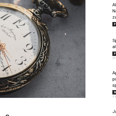
A
N
z
P
S
a
P
29
A
p
s
M
3 
J