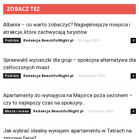
ZOBACZ TEŻ
Albania – co warto zobaczyć? Najpiękniejsze miejsca i
atrakcje, które zachwycają turystów
Redakcja BeautifulNight.pl
-
28 maja 2026
Podróże
0
Spreewald wycieczki dla grup – spokojna alternatywa dla
zatłoczonych miast
Redakcja BeautifulNight.pl
-
29 kwietnia 2026
Podróże
0
Apartamenty do wynajęcia na Majorce poza sezonem –
czy to najlepszy czas na spokojny...
Redakcja BeautifulNight.pl
-
3 kwietnia 2026
Morze i ocean
0
Jak wybrać idealny wynajem apartamentu w Tatrach na
zimowe ferie?