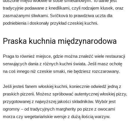
duszone mięso wołowe w sosie śmietanowym. To danie jest
tradycyjnie podawane z knedlíkami, czyli rodzajem klusek, oraz
zasmażanymi śliwkami. Svíčková to prawdziwa uczta dla
podniebienia i doskonały przykład czeskiej kuchni.
Praska kuchnia międzynarodowa
Praga to również miejsce, gdzie można znaleźć wiele restauracji
serwujących dania z różnych kuchni świata. Jeśli masz ochotę
na coś innego niż czeskie smaki, nie będziesz rozczarowany.
Jeśli jesteś fanem włoskiej kuchni, koniecznie odwiedź jedną z
praskich pizzerii. Możesz spróbować autentycznej włoskiej pizzy,
przygotowanej z najwyższej jakości składników. Wybór jest
ogromny – od tradycyjnych margherity po pizze z owocami
morza czy wegetariańskie wersje z dużą ilością warzyw.