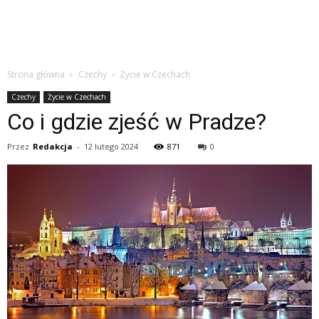
Strona główna
Czechy
Życie w Czechach
Czechy
Życie w Czechach
Co i gdzie zjeść w Pradze?
Przez
Redakcja
-
12 lutego 2024
871
0