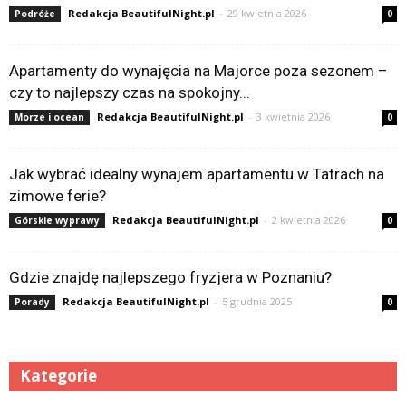
Redakcja BeautifulNight.pl
-
29 kwietnia 2026
Podróże
0
Apartamenty do wynajęcia na Majorce poza sezonem –
czy to najlepszy czas na spokojny...
Redakcja BeautifulNight.pl
-
3 kwietnia 2026
Morze i ocean
0
Jak wybrać idealny wynajem apartamentu w Tatrach na
zimowe ferie?
Redakcja BeautifulNight.pl
-
2 kwietnia 2026
Górskie wyprawy
0
Gdzie znajdę najlepszego fryzjera w Poznaniu?
Redakcja BeautifulNight.pl
-
5 grudnia 2025
Porady
0
Kategorie