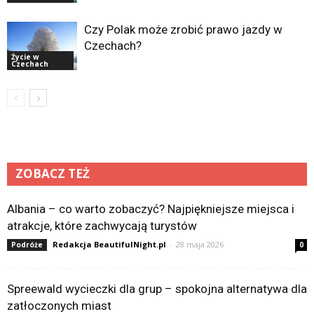
Czy Polak może zrobić prawo jazdy w
Czechach?
Życie w
Czechach
ZOBACZ TEŻ
Albania – co warto zobaczyć? Najpiękniejsze miejsca i
atrakcje, które zachwycają turystów
Redakcja BeautifulNight.pl
-
28 maja 2026
Podróże
0
Spreewald wycieczki dla grup – spokojna alternatywa dla
zatłoczonych miast