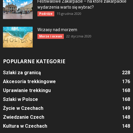
Festiwalowe Zakarpacie – na które zakarpackie
wydarzenia warto się wybrać?
15 grudnia 2020
Podróże
Wczasy nad morzem
22 stycznia 2020
Morze i ocean
POPULARNE KATEGORIE
Szlaki za granicą
228
Akcesoria trekkingowe
176
Uprawianie trekkingu
168
Szlaki w Polsce
168
Życie w Czechach
149
Zwiedzanie Czech
148
Kultura w Czechach
148