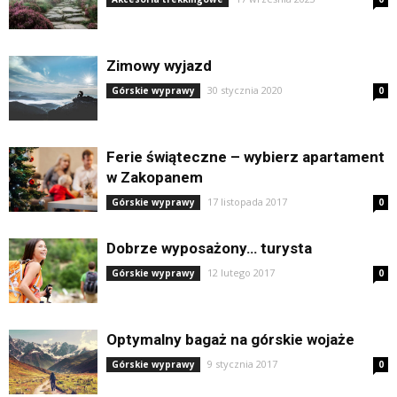
Zimowy wyjazd
30 stycznia 2020
Górskie wyprawy
0
Ferie świąteczne – wybierz apartament
w Zakopanem
17 listopada 2017
Górskie wyprawy
0
Dobrze wyposażony… turysta
12 lutego 2017
Górskie wyprawy
0
Optymalny bagaż na górskie wojaże
9 stycznia 2017
Górskie wyprawy
0