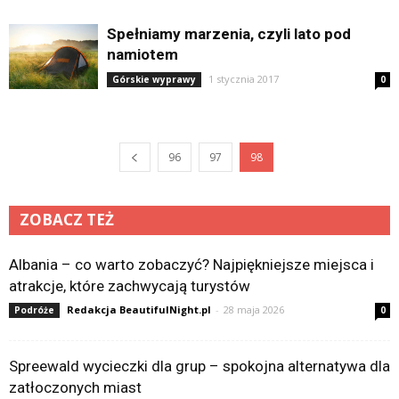
Spełniamy marzenia, czyli lato pod
namiotem
1 stycznia 2017
Górskie wyprawy
0
96
97
98
ZOBACZ TEŻ
Albania – co warto zobaczyć? Najpiękniejsze miejsca i
atrakcje, które zachwycają turystów
Redakcja BeautifulNight.pl
-
28 maja 2026
Podróże
0
Spreewald wycieczki dla grup – spokojna alternatywa dla
zatłoczonych miast