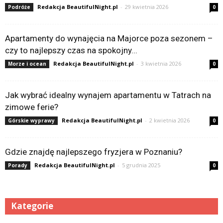
Redakcja BeautifulNight.pl
-
29 kwietnia 2026
Podróże
0
Apartamenty do wynajęcia na Majorce poza sezonem –
czy to najlepszy czas na spokojny...
Redakcja BeautifulNight.pl
-
3 kwietnia 2026
Morze i ocean
0
Jak wybrać idealny wynajem apartamentu w Tatrach na
zimowe ferie?
Redakcja BeautifulNight.pl
-
2 kwietnia 2026
Górskie wyprawy
0
Gdzie znajdę najlepszego fryzjera w Poznaniu?
Redakcja BeautifulNight.pl
-
5 grudnia 2025
Porady
0
Kategorie