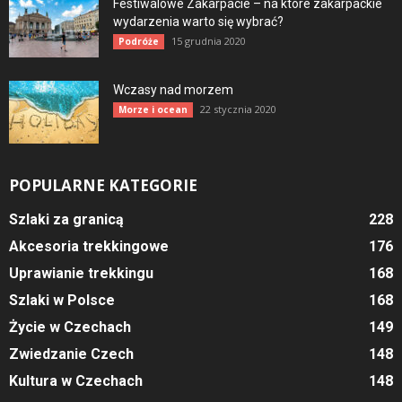
Festiwalowe Zakarpacie – na które zakarpackie
wydarzenia warto się wybrać?
15 grudnia 2020
Podróże
Wczasy nad morzem
22 stycznia 2020
Morze i ocean
POPULARNE KATEGORIE
Szlaki za granicą
228
Akcesoria trekkingowe
176
Uprawianie trekkingu
168
Szlaki w Polsce
168
Życie w Czechach
149
Zwiedzanie Czech
148
Kultura w Czechach
148