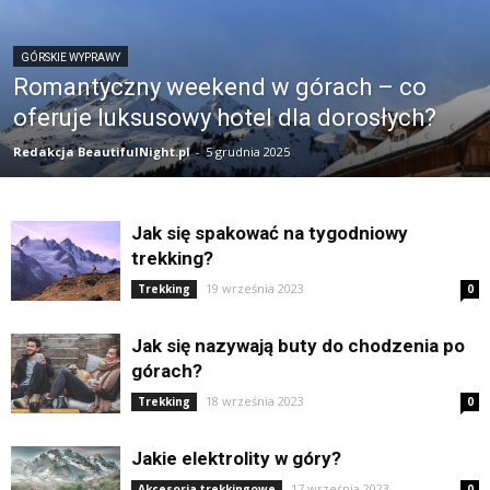
GÓRSKIE WYPRAWY
Romantyczny weekend w górach – co
oferuje luksusowy hotel dla dorosłych?
Redakcja BeautifulNight.pl
-
5 grudnia 2025
Jak się spakować na tygodniowy
trekking?
19 września 2023
Trekking
0
Jak się nazywają buty do chodzenia po
górach?
18 września 2023
Trekking
0
Jakie elektrolity w góry?
17 września 2023
Akcesoria trekkingowe
0