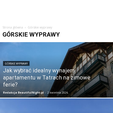
Strona główna
Górskie wyprawy
GÓRSKIE WYPRAWY
GÓRSKIE WYPRAWY
Jak wybrać idealny wynajem
apartamentu w Tatrach na zimowe
ferie?
Redakcja BeautifulNight.pl
-
2 kwietnia 2026