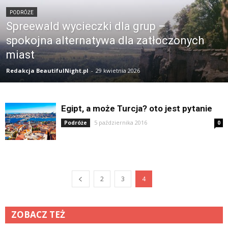
PODRÓŻE
Spreewald wycieczki dla grup –
spokojna alternatywa dla zatłoczonych
miast
Redakcja BeautifulNight.pl
-
29 kwietnia 2026
Egipt, a może Turcja? oto jest pytanie
5 października 2016
Podróże
0
2
3
4
ZOBACZ TEŻ