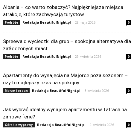
Albania – co warto zobaczyć? Najpiękniejsze miejsca i
atrakcje, które zachwycają turystów
Redakcja BeautifulNight.pl
-
28 maja 2026
Podróże
0
Spreewald wycieczki dla grup – spokojna alternatywa dla
zatłoczonych miast
Redakcja BeautifulNight.pl
-
29 kwietnia 2026
Podróże
0
Apartamenty do wynajęcia na Majorce poza sezonem –
czy to najlepszy czas na spokojny...
Redakcja BeautifulNight.pl
-
3 kwietnia 2026
Morze i ocean
0
Jak wybrać idealny wynajem apartamentu w Tatrach na
zimowe ferie?
Redakcja BeautifulNight.pl
-
2 kwietnia 2026
Górskie wyprawy
0