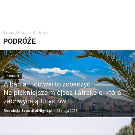
Strona główna
Podróże
PODRÓŻE
PODRÓŻE
Albania – co warto zobaczyć?
Najpiękniejsze miejsca i atrakcje, które
zachwycają turystów
Redakcja BeautifulNight.pl
-
28 maja 2026