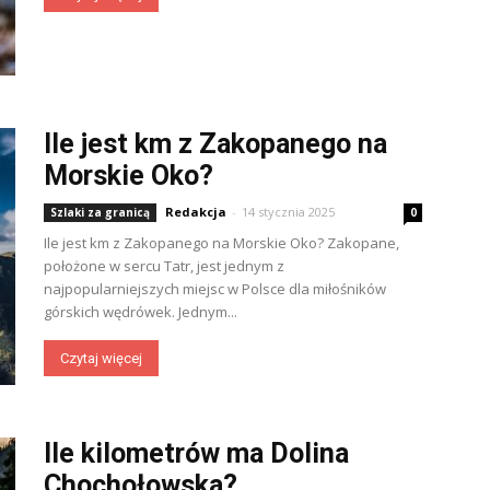
Ile jest km z Zakopanego na
Morskie Oko?
Redakcja
-
14 stycznia 2025
Szlaki za granicą
0
Ile jest km z Zakopanego na Morskie Oko? Zakopane,
położone w sercu Tatr, jest jednym z
najpopularniejszych miejsc w Polsce dla miłośników
górskich wędrówek. Jednym...
Czytaj więcej
Ile kilometrów ma Dolina
Chochołowska?