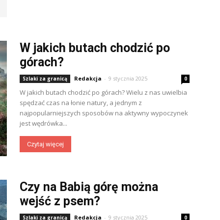
W jakich butach chodzić po
górach?
Redakcja
-
9 stycznia 2025
Szlaki za granicą
0
W jakich butach chodzić po górach? Wielu z nas uwielbia
spędzać czas na łonie natury, a jednym z
najpopularniejszych sposobów na aktywny wypoczynek
jest wędrówka...
Czytaj więcej
Czy na Babią górę można
wejść z psem?
Redakcja
-
9 stycznia 2025
Szlaki za granicą
0