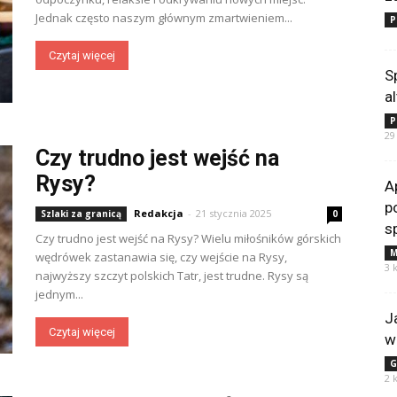
Jednak często naszym głównym zmartwieniem...
P
Czytaj więcej
S
a
P
29
Czy trudno jest wejść na
Rysy?
A
p
Redakcja
-
21 stycznia 2025
Szlaki za granicą
0
s
Czy trudno jest wejść na Rysy? Wielu miłośników górskich
M
wędrówek zastanawia się, czy wejście na Rysy,
3 
najwyższy szczyt polskich Tatr, jest trudne. Rysy są
jednym...
J
Czytaj więcej
w
G
2 