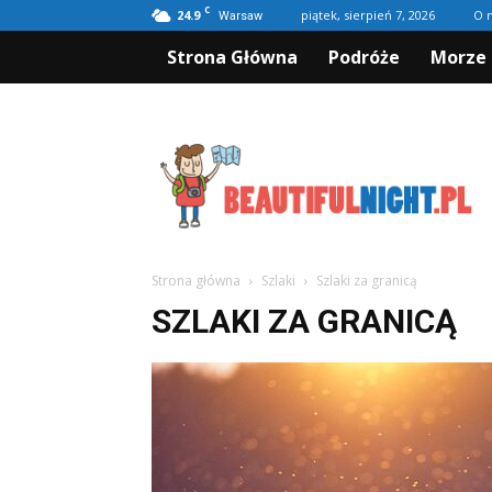
C
24.9
piątek, sierpień 7, 2026
O 
Warsaw
Strona Główna
Podróże
Morze 
Beautifulnight.pl
Strona główna
Szlaki
Szlaki za granicą
SZLAKI ZA GRANICĄ