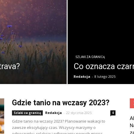
SZLAKI ZA GRANICĄ
trava?
Co oznacza czarn
Redakcja
-
8 lutego 2025
Gdzie tanio na wczasy 2023?
Redakcja
-
22 stycznia 2025
Szlaki za granicą
0
A
Gdzie tanio na wczasy 2023? Planowanie wakacji to
N
zawsze ekscytujący czas. Wszyscy marzymy o
z
odpoczynku, relaksie i odkrywaniu nowych miejsc.