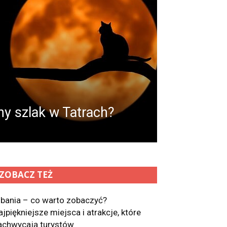
y szlak w Tatrach?
ZOBACZ TEŻ
lbania – co warto zobaczyć?
ajpiękniejsze miejsca i atrakcje, które
achwycają turystów