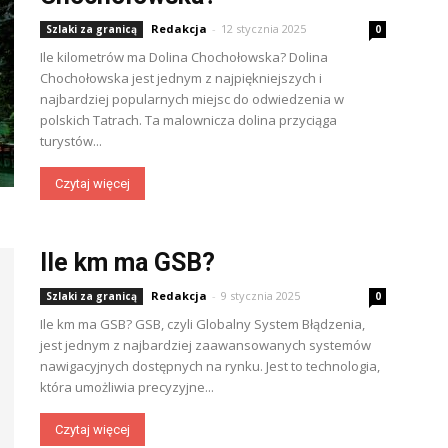
Redakcja
-
12 stycznia 2025
Szlaki za granicą
0
Ile kilometrów ma Dolina Chochołowska? Dolina
Chochołowska jest jednym z najpiękniejszych i
najbardziej popularnych miejsc do odwiedzenia w
polskich Tatrach. Ta malownicza dolina przyciąga
turystów...
Czytaj więcej
Ile km ma GSB?
Redakcja
-
9 stycznia 2025
Szlaki za granicą
0
Ile km ma GSB? GSB, czyli Globalny System Błądzenia,
jest jednym z najbardziej zaawansowanych systemów
nawigacyjnych dostępnych na rynku. Jest to technologia,
która umożliwia precyzyjne...
Czytaj więcej