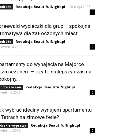
Redakcja BeautifulNight.pl
-
28 maja 2026
odróże
0
preewald wycieczki dla grup – spokojna
lternatywa dla zatłoczonych miast
Redakcja BeautifulNight.pl
-
odróże
 kwietnia 2026
0
partamenty do wynajęcia na Majorce
oza sezonem – czy to najlepszy czas na
pokojny...
Redakcja BeautifulNight.pl
-
orze i ocean
kwietnia 2026
0
ak wybrać idealny wynajem apartamentu
 Tatrach na zimowe ferie?
Redakcja BeautifulNight.pl
-
órskie wyprawy
kwietnia 2026
0