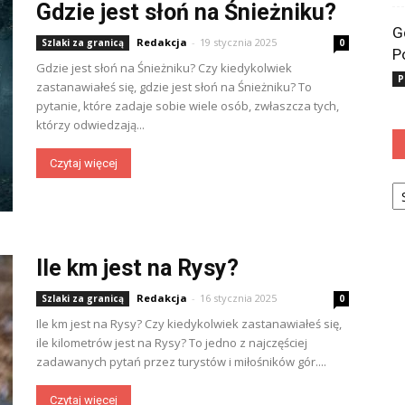
Gdzie jest słoń na Śnieżniku?
G
Redakcja
-
19 stycznia 2025
Szlaki za granicą
0
P
Gdzie jest słoń na Śnieżniku? Czy kiedykolwiek
P
zastanawiałeś się, gdzie jest słoń na Śnieżniku? To
pytanie, które zadaje sobie wiele osób, zwłaszcza tych,
którzy odwiedzają...
Czytaj więcej
Ka
Ile km jest na Rysy?
Redakcja
-
16 stycznia 2025
Szlaki za granicą
0
Ile km jest na Rysy? Czy kiedykolwiek zastanawiałeś się,
ile kilometrów jest na Rysy? To jedno z najczęściej
zadawanych pytań przez turystów i miłośników gór....
Czytaj więcej