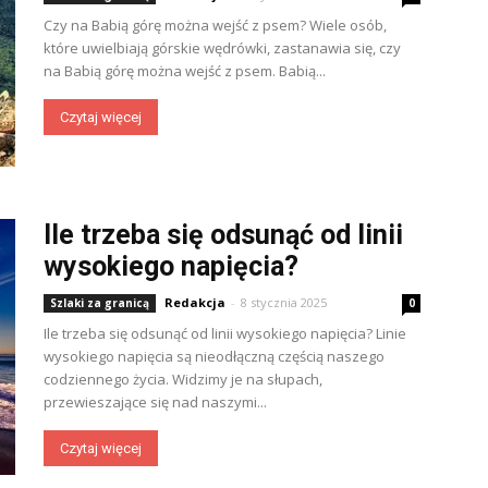
Czy na Babią górę można wejść z psem? Wiele osób,
które uwielbiają górskie wędrówki, zastanawia się, czy
na Babią górę można wejść z psem. Babią...
Czytaj więcej
Ile trzeba się odsunąć od linii
wysokiego napięcia?
Redakcja
-
8 stycznia 2025
Szlaki za granicą
0
Ile trzeba się odsunąć od linii wysokiego napięcia? Linie
wysokiego napięcia są nieodłączną częścią naszego
codziennego życia. Widzimy je na słupach,
przewieszające się nad naszymi...
Czytaj więcej