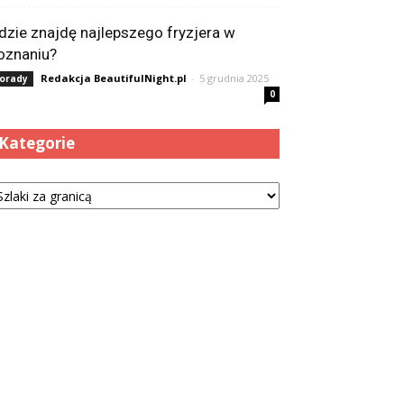
dzie znajdę najlepszego fryzjera w
oznaniu?
Redakcja BeautifulNight.pl
-
5 grudnia 2025
orady
0
Kategorie
tegorie